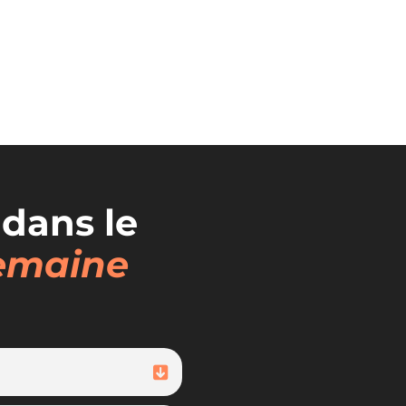
 dans le
semaine
 raisons qui font que