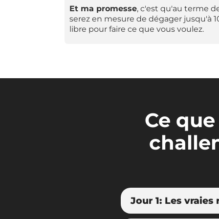
Et ma promesse
, c'est qu'au terme de
serez en mesure de dégager jusqu'à 
libre pour faire ce que vous voulez.
Ce que 
chall
Jour 1: Les vraie
Lors de la première j