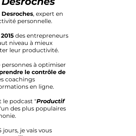
 Desroches
 Desroches
, expert en
tivité personnelle.
 2015
des entrepreneurs
aut niveau à mieux
er leur productivité.
de personnes à optimiser
prendre le contrôle de
es coachings
ormations en ligne.
t le podcast "
Productif
 l'un des plus populaires
honie.
jours, je vais vous