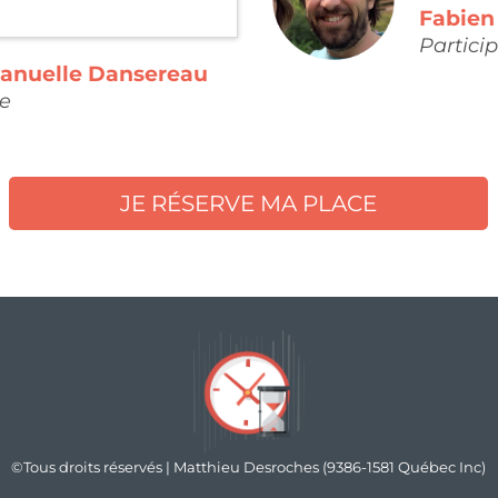
Fabien
Partici
anuelle Dansereau
te
JE RÉSERVE MA PLACE
©Tous droits réservés | Matthieu Desroches (9386-1581 Québec Inc)