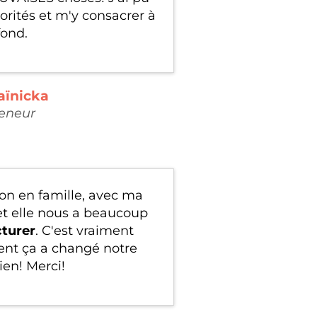
iorités et m'y consacrer à
fond.
aïnicka
eneur
tion en famille, avec ma
et elle nous a beaucoup
cturer
. C'est vraiment
nt ça a changé notre
ien! Merci!