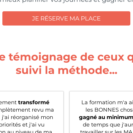
JE RÉSERVE MA PLACE
 le témoignage de ceux q
suivi la méthode...
alement
transformé
La formation m'a ai
omplètement revu ma
les BONNES choses,
 j'ai réorganisé mon
gagné au minimum 
iorités et j'ai vu
de temps que j'au
on au niveau de ma
travailler sur les M