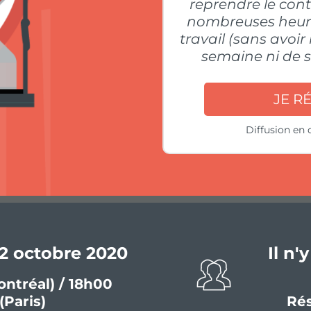
reprendre le con
nombreuses heur
travail (sans avoi
semaine ni de sa
JE R
Diffusion en 
22 octobre 2020
Il n'
ntréal) / 18h00
(Paris)
Rés