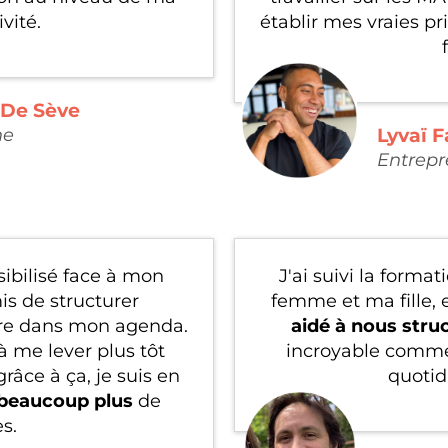
vité.
établir mes vraies pr
 De Sève
ne
Lyvaï F
Entrepr
ibilisé face à mon
J'ai suivi la forma
s de structurer
femme et ma fille, 
re dans mon agenda.
aidé à nous stru
 me lever plus tôt
incroyable comme
grâce à ça, je suis en
quotid
 beaucoup plus
de
s.