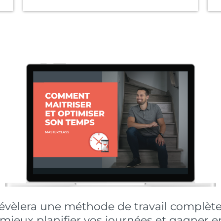
évèlera une méthode de travail complète
mieux planifier vos journées et gagner en 