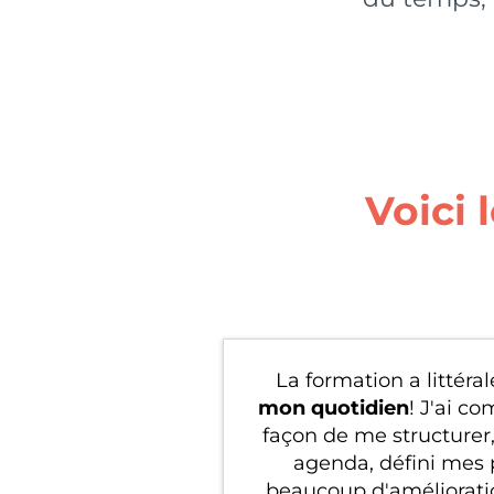
Voici
La formation a littér
mon quotidien
! J'ai c
façon de me structurer,
agenda, défini mes pr
beaucoup d'améliorati