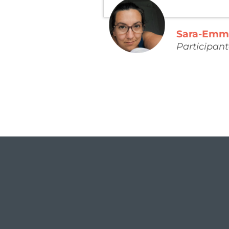
Sara-Emm
Participan