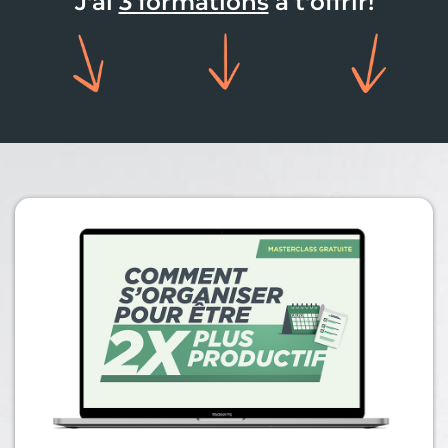
J'ai
3 formations
à t'offrir!